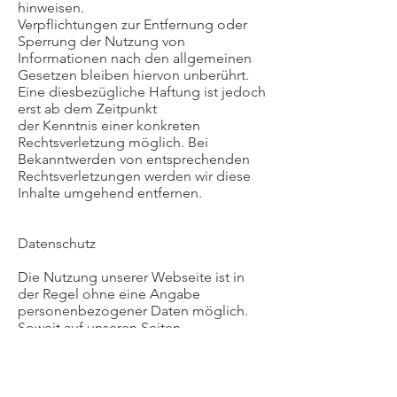
hinweisen.
Verpflichtungen zur Entfernung oder
Sperrung der Nutzung von
Informationen nach den allgemeinen
Gesetzen bleiben hiervon unberührt.
Eine diesbezügliche Haftung ist jedoch
erst ab dem Zeitpunkt
der Kenntnis einer konkreten
Rechtsverletzung möglich. Bei
Bekanntwerden von entsprechenden
Rechtsverletzungen werden wir diese
Inhalte umgehend entfernen.
Datenschutz
Die Nutzung unserer Webseite ist in
der Regel ohne eine Angabe
personenbezogener Daten möglich.
Soweit auf unseren Seiten
personenbezogene Daten
(beispielsweise Name, Anschrift oder
E-Mail-Adresse) erhoben werden,
erfolgt dies – soweit es möglich ist–